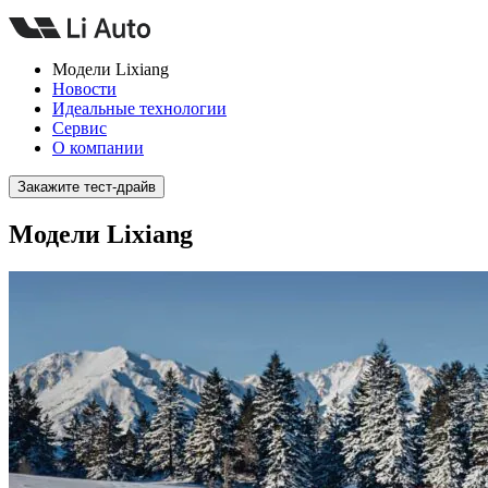
Модели Lixiang
Новости
Идеальные технологии
Сервис
О компании
Закажите тест-драйв
Модели Lixiang