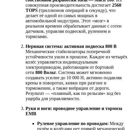
совокупная производительность достигает
2560
TOPS
(триллионов операций в секунду), что
делает её одной из самых мощных в
автомобильной индустрии. Этот «мозг» в
реальном времени обрабатывает данные с сотен
датчиков, управляя подвеской, рулением и
тормозами.
Нервная система: активная подвеска 800 В
Механические стабилизаторы поперечной
устойчивости ушли в прошлое. Каждое из четырёх
колёс управляется индивидуальным
электроприводом, работающим от бортовой
сети
800 Вольт
. Система может мгновенно
создавать усилие до 10 000 Н, активно подавляя
крены в поворотах, кивки при разгоне и
торможении, а также вибрации от дороги.
Результат — «плавный, как по рельсам» ход без
ущерба для управляемости.
Руки и ноги: проводное управление и тормоза
EMB
Рулевое управление по проводам:
Между
рулём и колёсами нет прямой механической