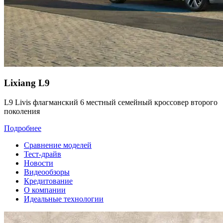
Lixiang L9
L9 Livis флагманский 6 местный семейный кроссовер второго
поколения
Подробнее
Сравнение моделей
Тест-драйв
Новости
Видеообзоры
Кредитование
О компании
Идеальные технологии