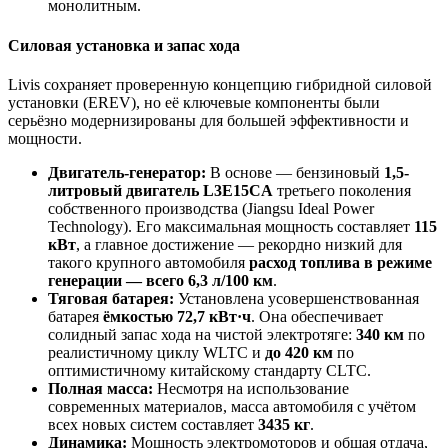
монолитным.
Силовая установка и запас хода
Livis сохраняет проверенную концепцию гибридной силовой
установки (EREV), но её ключевые компоненты были
серьёзно модернизированы для большей эффективности и
мощности.
Двигатель-генератор:
В основе — бензиновый
1,5-
литровый двигатель L3E15CA
третьего поколения
собственного производства (Jiangsu Ideal Power
Technology). Его максимальная мощность составляет
115
кВт
, а главное достижение — рекордно низкий для
такого крупного автомобиля
расход топлива в режиме
генерации — всего 6,3 л/100 км
.
Тяговая батарея:
Установлена усовершенствованная
батарея
ёмкостью 72,7 кВт·ч
. Она обеспечивает
солидный запас хода на чистой электротяге:
340 км
по
реалистичному циклу WLTC и
до 420 км
по
оптимистичному китайскому стандарту CLTC.
Полная масса:
Несмотря на использование
современных материалов, масса автомобиля с учётом
всех новых систем составляет
3435 кг
.
Динамика:
Мощность электромоторов и общая отдача,