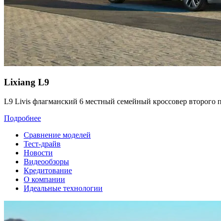
Lixiang L9
L9 Livis флагманский 6 местный семейный кроссовер второго 
Подробнее
Сравнение моделей
Тест-драйв
Новости
Видеообзоры
Кредитование
О компании
Идеальные технологии