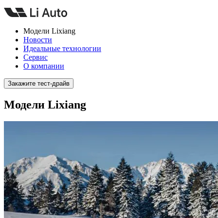
Модели Lixiang
Новости
Идеальные технологии
Сервис
О компании
Закажите тест-драйв
Модели Lixiang